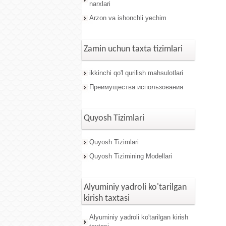
narxlari
Arzon va ishonchli yechim
Zamin uchun taxta tizimlari
ikkinchi qo'l qurilish mahsulotlari
Преимущества использования
Quyosh Tizimlari
Quyosh Tizimlari
Quyosh Tizimining Modellari
Alyuminiy yadroli ko'tarilgan
kirish taxtasi
Alyuminiy yadroli ko'tarilgan kirish