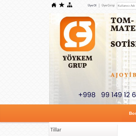
Üye Ol
Üye Girişi
Bos
Tillar