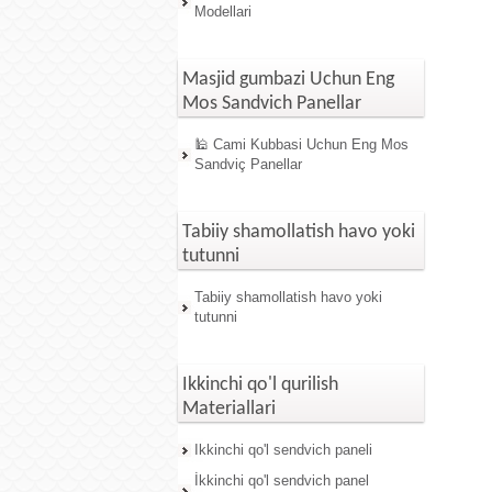
Modellari
Masjid gumbazi Uchun Eng
Mos Sandvich Panellar
🕌 Cami Kubbasi Uchun Eng Mos
Sandviç Panellar
Tabiiy shamollatish havo yoki
tutunni
Tabiiy shamollatish havo yoki
tutunni
Ikkinchi qo'l qurilish
Materiallari
Ikkinchi qo'l sendvich paneli
İkkinchi qo'l sendvich panel