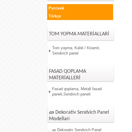
Русский
Türkçe
TOM YOPMA MATERİALLARİ
Tom yopma, Kafel / Kiramit,
Sendvich panel
FASAD QOPLAMA
MATERİALLERİ
Fasad qoplama, Metall fasad
paneli,Sendvich paneli
🧱 Dekorativ Sendvich Panel
Modellari
🧱 Dekorativ Sendvich Panel