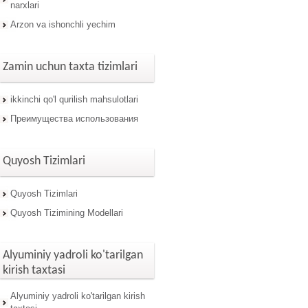
narxlari
Arzon va ishonchli yechim
Zamin uchun taxta tizimlari
ikkinchi qo'l qurilish mahsulotlari
Преимущества использования
Quyosh Tizimlari
Quyosh Tizimlari
Quyosh Tizimining Modellari
Alyuminiy yadroli ko'tarilgan
kirish taxtasi
Alyuminiy yadroli ko'tarilgan kirish