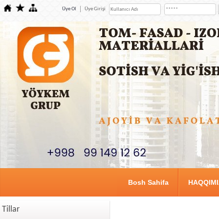
Üye Ol
Üye Girişi
Bosh Sahifa
HAQQIM
Tillar