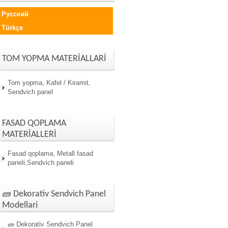
Русский
Türkçe
TOM YOPMA MATERİALLARİ
Tom yopma, Kafel / Kiramit,
Sendvich panel
FASAD QOPLAMA
MATERİALLERİ
Fasad qoplama, Metall fasad
paneli,Sendvich paneli
🧱 Dekorativ Sendvich Panel
Modellari
🧱 Dekorativ Sendvich Panel