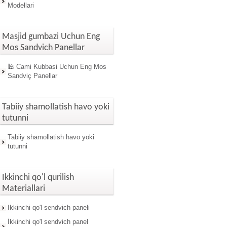
Modellari
Masjid gumbazi Uchun Eng
Mos Sandvich Panellar
🕌 Cami Kubbasi Uchun Eng Mos
Sandviç Panellar
Tabiiy shamollatish havo yoki
tutunni
Tabiiy shamollatish havo yoki
tutunni
Ikkinchi qo'l qurilish
Materiallari
Ikkinchi qo'l sendvich paneli
İkkinchi qo'l sendvich panel