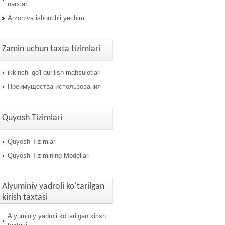
narxlari
Arzon va ishonchli yechim
Zamin uchun taxta tizimlari
ikkinchi qo'l qurilish mahsulotlari
Преимущества использования
Quyosh Tizimlari
Quyosh Tizimlari
Quyosh Tizimining Modellari
Alyuminiy yadroli ko'tarilgan
kirish taxtasi
Alyuminiy yadroli ko'tarilgan kirish