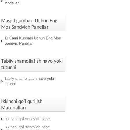
Modellari
Masjid gumbazi Uchun Eng
Mos Sandvich Panellar
🕌 Cami Kubbasi Uchun Eng Mos
Sandviç Panellar
Tabiiy shamollatish havo yoki
tutunni
Tabiiy shamollatish havo yoki
tutunni
Ikkinchi qo'l qurilish
Materiallari
Ikkinchi qo'l sendvich paneli
İkkinchi qo'l sendvich panel