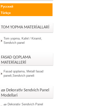
Русский
Türkçe
TOM YOPMA MATERİALLARİ
Tom yopma, Kafel / Kiramit,
Sendvich panel
FASAD QOPLAMA
MATERİALLERİ
Fasad qoplama, Metall fasad
paneli,Sendvich paneli
🧱 Dekorativ Sendvich Panel
Modellari
🧱 Dekorativ Sendvich Panel