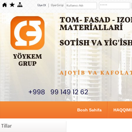
Üye Ol
Üye Girişi
Bosh Sahifa
HAQQIM
Tillar