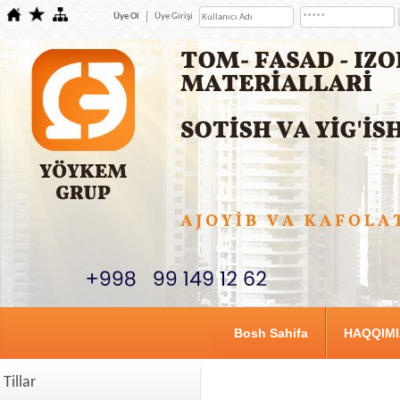
Üye Ol
Üye Girişi
Bosh Sahifa
HAQQIM
Tillar