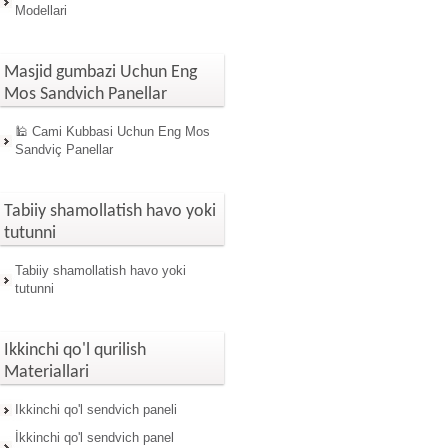
Modellari
Masjid gumbazi Uchun Eng
Mos Sandvich Panellar
🕌 Cami Kubbasi Uchun Eng Mos
Sandviç Panellar
Tabiiy shamollatish havo yoki
tutunni
Tabiiy shamollatish havo yoki
tutunni
Ikkinchi qo'l qurilish
Materiallari
Ikkinchi qo'l sendvich paneli
İkkinchi qo'l sendvich panel