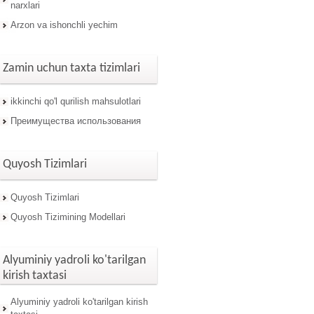
narxlari
Arzon va ishonchli yechim
Zamin uchun taxta tizimlari
ikkinchi qo'l qurilish mahsulotlari
Преимущества использования
Quyosh Tizimlari
Quyosh Tizimlari
Quyosh Tizimining Modellari
Alyuminiy yadroli ko'tarilgan
kirish taxtasi
Alyuminiy yadroli ko'tarilgan kirish