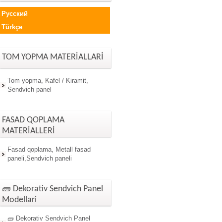
Русский
Türkçe
TOM YOPMA MATERİALLARİ
Tom yopma, Kafel / Kiramit,
Sendvich panel
FASAD QOPLAMA
MATERİALLERİ
Fasad qoplama, Metall fasad
paneli,Sendvich paneli
🧱 Dekorativ Sendvich Panel
Modellari
🧱 Dekorativ Sendvich Panel