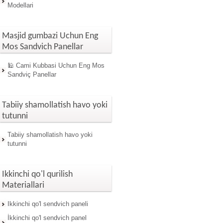
Modellari
Masjid gumbazi Uchun Eng
Mos Sandvich Panellar
🕌 Cami Kubbasi Uchun Eng Mos
Sandviç Panellar
Tabiiy shamollatish havo yoki
tutunni
Tabiiy shamollatish havo yoki
tutunni
Ikkinchi qo'l qurilish
Materiallari
Ikkinchi qo'l sendvich paneli
İkkinchi qo'l sendvich panel