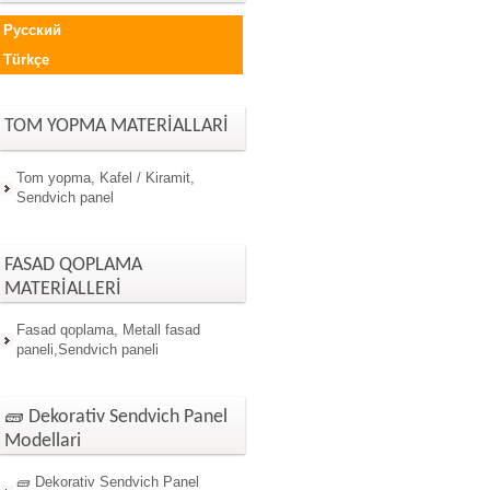
Русский
Türkçe
TOM YOPMA MATERİALLARİ
Tom yopma, Kafel / Kiramit,
Sendvich panel
FASAD QOPLAMA
MATERİALLERİ
Fasad qoplama, Metall fasad
paneli,Sendvich paneli
🧱 Dekorativ Sendvich Panel
Modellari
🧱 Dekorativ Sendvich Panel