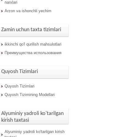
narxlari
Arzon va ishonchli yechim
Zamin uchun taxta tizimlari
ikkinchi qo'l qurilish mahsulotlari
Преимущества использования
Quyosh Tizimlari
Quyosh Tizimlari
Quyosh Tizimining Modellari
Alyuminiy yadroli ko'tarilgan
kirish taxtasi
Alyuminiy yadroli ko'tarilgan kirish