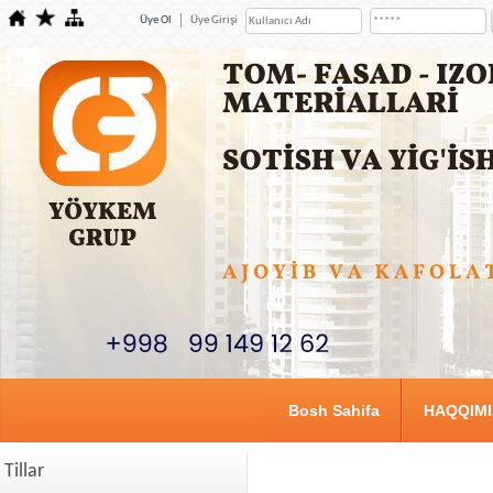
Üye Ol
Üye Girişi
Bosh Sahifa
HAQQIM
Tillar