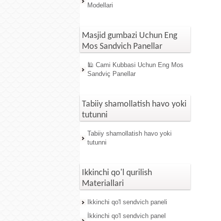
Modellari
Masjid gumbazi Uchun Eng
Mos Sandvich Panellar
🕌 Cami Kubbasi Uchun Eng Mos
Sandviç Panellar
Tabiiy shamollatish havo yoki
tutunni
Tabiiy shamollatish havo yoki
tutunni
Ikkinchi qo'l qurilish
Materiallari
Ikkinchi qo'l sendvich paneli
İkkinchi qo'l sendvich panel