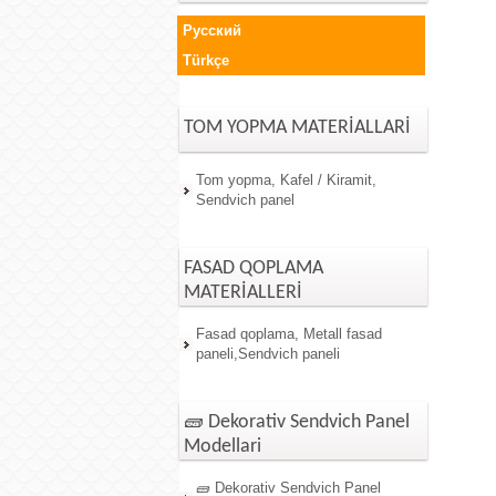
Русский
Türkçe
TOM YOPMA MATERİALLARİ
Tom yopma, Kafel / Kiramit,
Sendvich panel
FASAD QOPLAMA
MATERİALLERİ
Fasad qoplama, Metall fasad
paneli,Sendvich paneli
🧱 Dekorativ Sendvich Panel
Modellari
🧱 Dekorativ Sendvich Panel