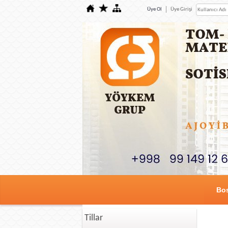
Üye Ol
Üye Girişi
Bos
Tillar