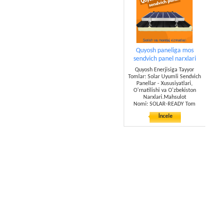
Quyosh paneliga mos
sendvich panel narxlari
Quyosh Enerjisiga Tayyor
Tomlar: Solar Uyumli Sendvich
Panellar - Xususiyatlari,
O'rnatilishi va O'zbekiston
Narxlari.Mahsulot
Nomi: SOLAR-READY Tom
İncele