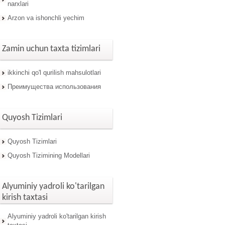
narxlari
Arzon va ishonchli yechim
Zamin uchun taxta tizimlari
ikkinchi qo'l qurilish mahsulotlari
Преимущества использования
Quyosh Tizimlari
Quyosh Tizimlari
Quyosh Tizimining Modellari
Alyuminiy yadroli ko'tarilgan
kirish taxtasi
Alyuminiy yadroli ko'tarilgan kirish