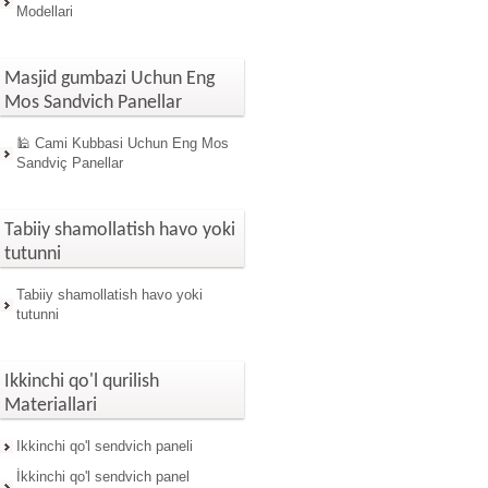
Modellari
Masjid gumbazi Uchun Eng
Mos Sandvich Panellar
🕌 Cami Kubbasi Uchun Eng Mos
Sandviç Panellar
Tabiiy shamollatish havo yoki
tutunni
Tabiiy shamollatish havo yoki
tutunni
Ikkinchi qo'l qurilish
Materiallari
Ikkinchi qo'l sendvich paneli
İkkinchi qo'l sendvich panel