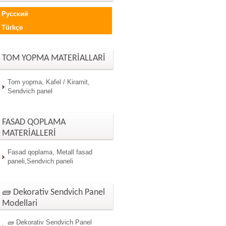
Русский
Türkçe
TOM YOPMA MATERİALLARİ
Tom yopma, Kafel / Kiramit,
Sendvich panel
FASAD QOPLAMA
MATERİALLERİ
Fasad qoplama, Metall fasad
paneli,Sendvich paneli
🧱 Dekorativ Sendvich Panel
Modellari
🧱 Dekorativ Sendvich Panel