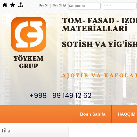
Üye Ol
Üye Girişi
Bosh Sahifa
HAQQIM
Tillar