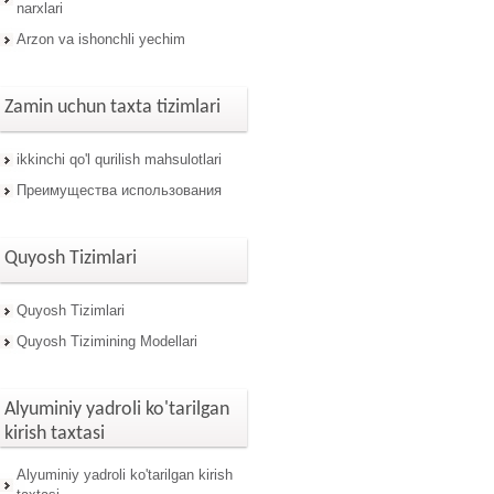
narxlari
Arzon va ishonchli yechim
Zamin uchun taxta tizimlari
ikkinchi qo'l qurilish mahsulotlari
Преимущества использования
Quyosh Tizimlari
Quyosh Tizimlari
Quyosh Tizimining Modellari
Alyuminiy yadroli ko'tarilgan
kirish taxtasi
Alyuminiy yadroli ko'tarilgan kirish