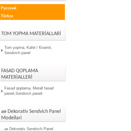
Русский
Türkçe
TOM YOPMA MATERİALLARİ
Tom yopma, Kafel / Kiramit,
Sendvich panel
FASAD QOPLAMA
MATERİALLERİ
Fasad qoplama, Metall fasad
paneli,Sendvich paneli
🧱 Dekorativ Sendvich Panel
Modellari
🧱 Dekorativ Sendvich Panel