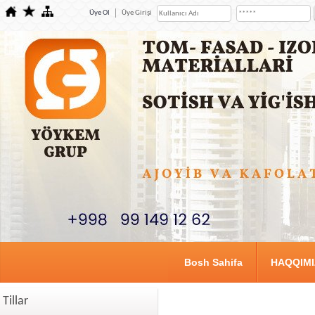
Üye Ol
Üye Girişi
Bosh Sahifa
HAQQIM
Tillar