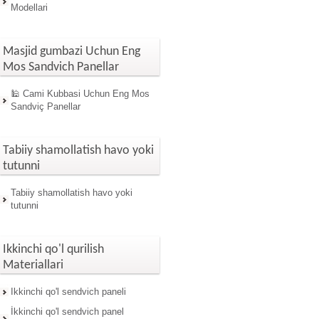
Modellari
Masjid gumbazi Uchun Eng
Mos Sandvich Panellar
🕌 Cami Kubbasi Uchun Eng Mos
Sandviç Panellar
Tabiiy shamollatish havo yoki
tutunni
Tabiiy shamollatish havo yoki
tutunni
Ikkinchi qo'l qurilish
Materiallari
Ikkinchi qo'l sendvich paneli
İkkinchi qo'l sendvich panel