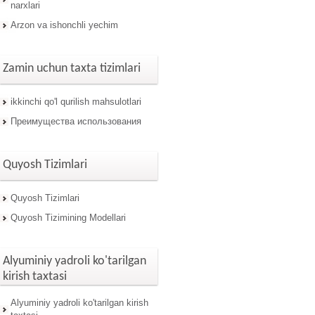
narxlari
Arzon va ishonchli yechim
Zamin uchun taxta tizimlari
ikkinchi qo'l qurilish mahsulotlari
Преимущества использования
Quyosh Tizimlari
Quyosh Tizimlari
Quyosh Tizimining Modellari
Alyuminiy yadroli ko'tarilgan
kirish taxtasi
Alyuminiy yadroli ko'tarilgan kirish