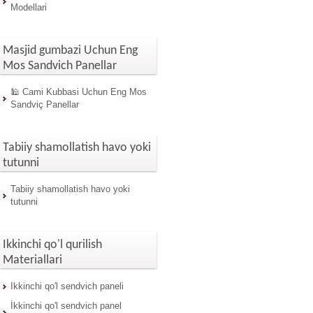
Modellari
Masjid gumbazi Uchun Eng
Mos Sandvich Panellar
🕌 Cami Kubbasi Uchun Eng Mos
Sandviç Panellar
Tabiiy shamollatish havo yoki
tutunni
Tabiiy shamollatish havo yoki
tutunni
Ikkinchi qo'l qurilish
Materiallari
Ikkinchi qo'l sendvich paneli
İkkinchi qo'l sendvich panel