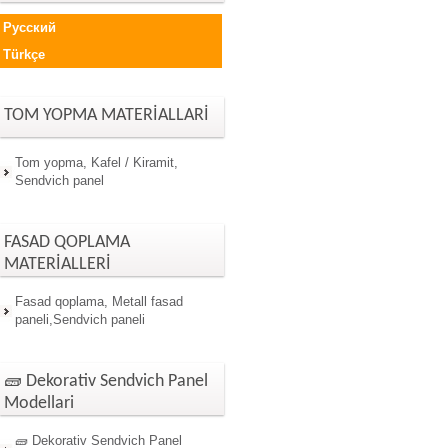
Русский
Türkçe
TOM YOPMA MATERİALLARİ
Tom yopma, Kafel / Kiramit,
Sendvich panel
FASAD QOPLAMA
MATERİALLERİ
Fasad qoplama, Metall fasad
paneli,Sendvich paneli
🧱 Dekorativ Sendvich Panel
Modellari
🧱 Dekorativ Sendvich Panel