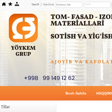
Üye Ol
Üye Girişi
Bosh Sahifa
HAQQIM
Tillar