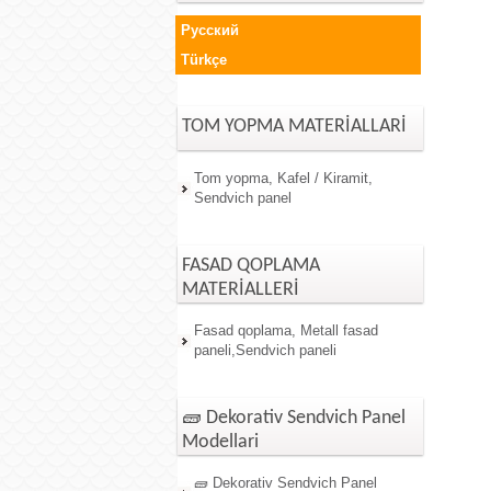
Русский
Türkçe
TOM YOPMA MATERİALLARİ
Tom yopma, Kafel / Kiramit,
Sendvich panel
FASAD QOPLAMA
MATERİALLERİ
Fasad qoplama, Metall fasad
paneli,Sendvich paneli
🧱 Dekorativ Sendvich Panel
Modellari
🧱 Dekorativ Sendvich Panel