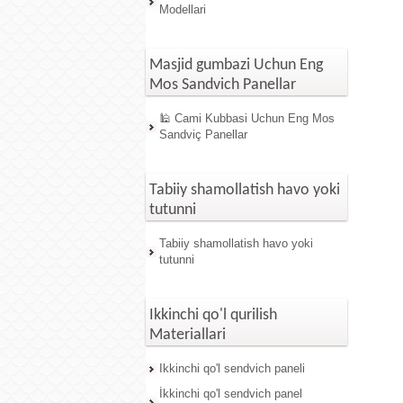
Modellari
Masjid gumbazi Uchun Eng
Mos Sandvich Panellar
🕌 Cami Kubbasi Uchun Eng Mos
Sandviç Panellar
Tabiiy shamollatish havo yoki
tutunni
Tabiiy shamollatish havo yoki
tutunni
Ikkinchi qo'l qurilish
Materiallari
Ikkinchi qo'l sendvich paneli
İkkinchi qo'l sendvich panel