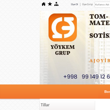
Üye Ol
Üye Girişi
Bos
Tillar