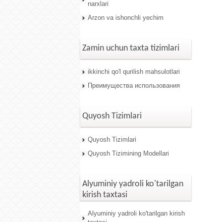
narxlari
Arzon va ishonchli yechim
Zamin uchun taxta tizimlari
ikkinchi qo'l qurilish mahsulotlari
Преимущества использования
Quyosh Tizimlari
Quyosh Tizimlari
Quyosh Tizimining Modellari
Alyuminiy yadroli ko'tarilgan
kirish taxtasi
Alyuminiy yadroli ko'tarilgan kirish