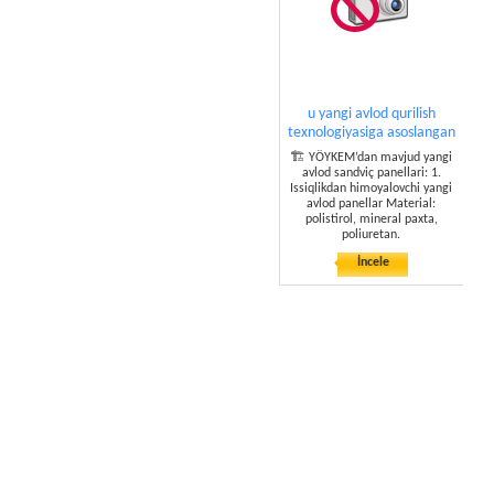
u yangi avlod qurilish
texnologiyasiga asoslangan
🏗️ YÖYKEM’dan mavjud yangi
avlod sandviç panellari: 1.
Issiqlikdan himoyalovchi yangi
avlod panellar Material:
polistirol, mineral paxta,
poliuretan.
İncele