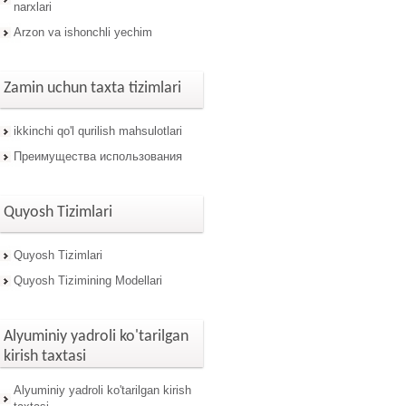
narxlari
Arzon va ishonchli yechim
Zamin uchun taxta tizimlari
ikkinchi qo'l qurilish mahsulotlari
Преимущества использования
Quyosh Tizimlari
Quyosh Tizimlari
Quyosh Tizimining Modellari
Alyuminiy yadroli ko'tarilgan
kirish taxtasi
Alyuminiy yadroli ko'tarilgan kirish