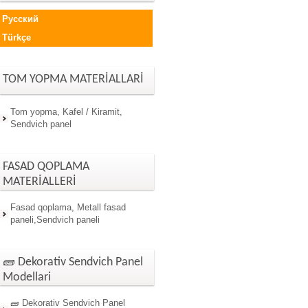
Русский
Türkçe
TOM YOPMA MATERİALLARİ
Tom yopma, Kafel / Kiramit,
Sendvich panel
FASAD QOPLAMA
MATERİALLERİ
Fasad qoplama, Metall fasad
paneli,Sendvich paneli
🧱 Dekorativ Sendvich Panel
Modellari
🧱 Dekorativ Sendvich Panel