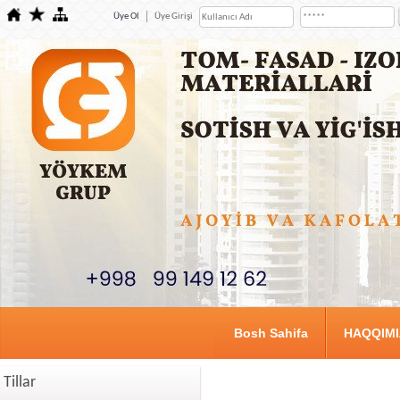
Üye Ol
Üye Girişi
Bosh Sahifa
HAQQIM
Tillar