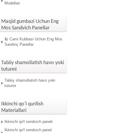
Modellari
Masjid gumbazi Uchun Eng
Mos Sandvich Panellar
🕌 Cami Kubbasi Uchun Eng Mos
Sandviç Panellar
Tabiiy shamollatish havo yoki
tutunni
Tabiiy shamollatish havo yoki
tutunni
Ikkinchi qo'l qurilish
Materiallari
Ikkinchi qo'l sendvich paneli
İkkinchi qo'l sendvich panel