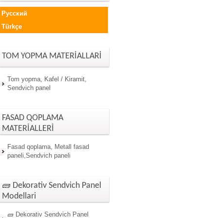
Русский
Türkçe
TOM YOPMA MATERİALLARİ
Tom yopma, Kafel / Kiramit,
Sendvich panel
FASAD QOPLAMA
MATERİALLERİ
Fasad qoplama, Metall fasad
paneli,Sendvich paneli
🧱 Dekorativ Sendvich Panel
Modellari
🧱 Dekorativ Sendvich Panel