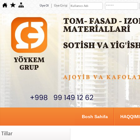
Üye Ol
Üye Girişi
Bosh Sahifa
HAQQIM
Tillar