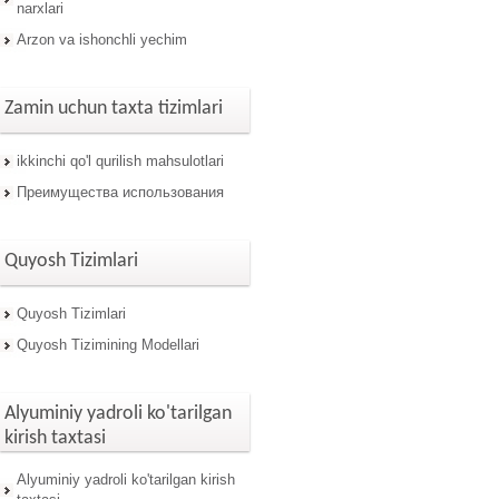
narxlari
Arzon va ishonchli yechim
Zamin uchun taxta tizimlari
ikkinchi qo'l qurilish mahsulotlari
Преимущества использования
Quyosh Tizimlari
Quyosh Tizimlari
Quyosh Tizimining Modellari
Alyuminiy yadroli ko'tarilgan
kirish taxtasi
Alyuminiy yadroli ko'tarilgan kirish