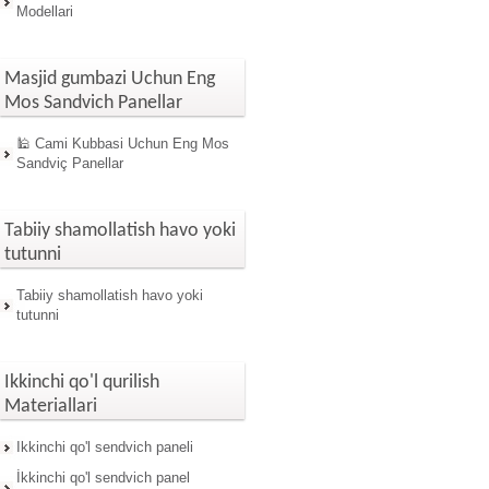
Modellari
Masjid gumbazi Uchun Eng
Mos Sandvich Panellar
🕌 Cami Kubbasi Uchun Eng Mos
Sandviç Panellar
Tabiiy shamollatish havo yoki
tutunni
Tabiiy shamollatish havo yoki
tutunni
Ikkinchi qo'l qurilish
Materiallari
Ikkinchi qo'l sendvich paneli
İkkinchi qo'l sendvich panel