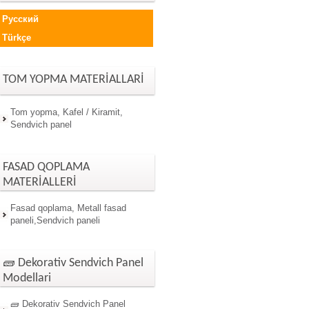
Русский
Türkçe
TOM YOPMA MATERİALLARİ
Tom yopma, Kafel / Kiramit,
Sendvich panel
FASAD QOPLAMA
MATERİALLERİ
Fasad qoplama, Metall fasad
paneli,Sendvich paneli
🧱 Dekorativ Sendvich Panel
Modellari
🧱 Dekorativ Sendvich Panel