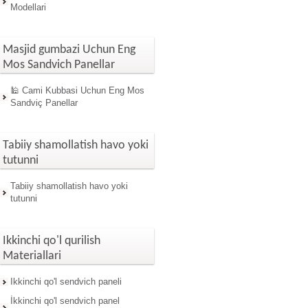
Modellari
Masjid gumbazi Uchun Eng
Mos Sandvich Panellar
🕌 Cami Kubbasi Uchun Eng Mos
Sandviç Panellar
Tabiiy shamollatish havo yoki
tutunni
Tabiiy shamollatish havo yoki
tutunni
Ikkinchi qo'l qurilish
Materiallari
Ikkinchi qo'l sendvich paneli
İkkinchi qo'l sendvich panel