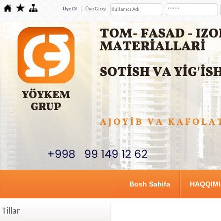
Üye Ol
Üye Girişi
Bosh Sahifa
HAQQIM
Tillar