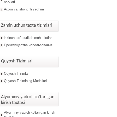
narxlari
Arzon va ishonchli yechim
Zamin uchun taxta tizimlari
ikkinchi qo'l qurilish mahsulotlari
Преимущества использования
Quyosh Tizimlari
Quyosh Tizimlari
Quyosh Tizimining Modellari
Alyuminiy yadroli ko'tarilgan
kirish taxtasi
Alyuminiy yadroli ko'tarilgan kirish