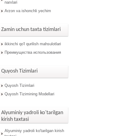
narxlari
Arzon va ishonchli yechim
Zamin uchun taxta tizimlari
ikkinchi qo'l qurilish mahsulotlari
Преимущества использования
Quyosh Tizimlari
Quyosh Tizimlari
Quyosh Tizimining Modellari
Alyuminiy yadroli ko'tarilgan
kirish taxtasi
Alyuminiy yadroli ko'tarilgan kirish