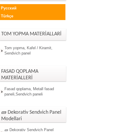
Русский
Türkçe
TOM YOPMA MATERİALLARİ
Tom yopma, Kafel / Kiramit,
Sendvich panel
FASAD QOPLAMA
MATERİALLERİ
Fasad qoplama, Metall fasad
paneli,Sendvich paneli
🧱 Dekorativ Sendvich Panel
Modellari
🧱 Dekorativ Sendvich Panel