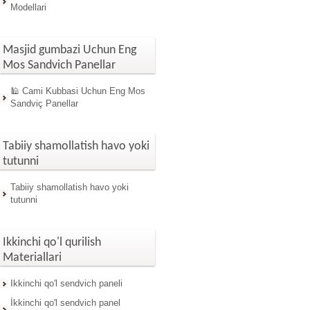
Modellari
Masjid gumbazi Uchun Eng
Mos Sandvich Panellar
🕌 Cami Kubbasi Uchun Eng Mos
Sandviç Panellar
Tabiiy shamollatish havo yoki
tutunni
Tabiiy shamollatish havo yoki
tutunni
Ikkinchi qo'l qurilish
Materiallari
Ikkinchi qo'l sendvich paneli
İkkinchi qo'l sendvich panel