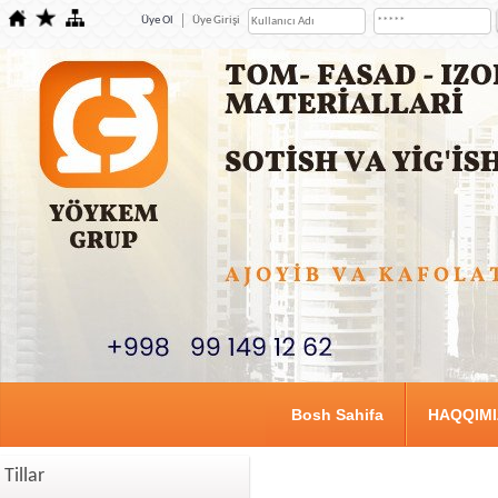
Üye Ol
Üye Girişi
Bosh Sahifa
HAQQIM
Tillar