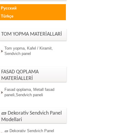
Русский
Türkçe
TOM YOPMA MATERİALLARİ
Tom yopma, Kafel / Kiramit,
Sendvich panel
FASAD QOPLAMA
MATERİALLERİ
Fasad qoplama, Metall fasad
paneli,Sendvich paneli
🧱 Dekorativ Sendvich Panel
Modellari
🧱 Dekorativ Sendvich Panel