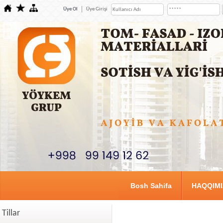
Üye Ol
Üye Girişi
Bosh Sahifa
HAQQIM
Tillar