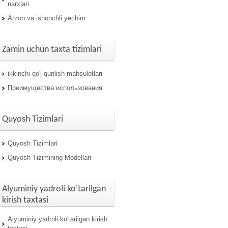
narxlari
Arzon va ishonchli yechim
Zamin uchun taxta tizimlari
ikkinchi qo'l qurilish mahsulotlari
Преимущества использования
Quyosh Tizimlari
Quyosh Tizimlari
Quyosh Tizimining Modellari
Alyuminiy yadroli ko'tarilgan
kirish taxtasi
Alyuminiy yadroli ko'tarilgan kirish