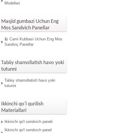
Modellari
Masjid gumbazi Uchun Eng
Mos Sandvich Panellar
🕌 Cami Kubbasi Uchun Eng Mos
Sandviç Panellar
Tabiiy shamollatish havo yoki
tutunni
Tabiiy shamollatish havo yoki
tutunni
Ikkinchi qo'l qurilish
Materiallari
Ikkinchi qo'l sendvich paneli
İkkinchi qo'l sendvich panel