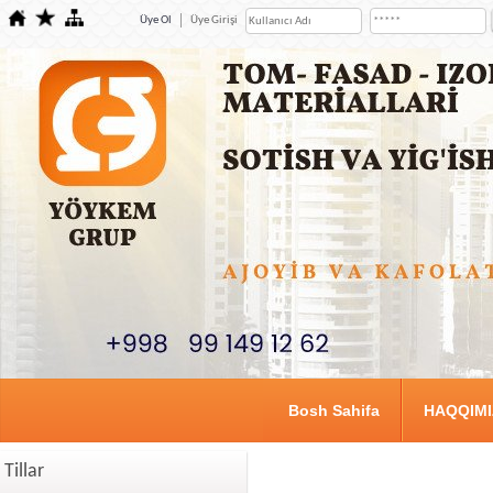
Üye Ol
Üye Girişi
Bosh Sahifa
HAQQIM
Tillar