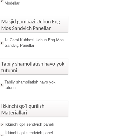
Modellari
Masjid gumbazi Uchun Eng
Mos Sandvich Panellar
🕌 Cami Kubbasi Uchun Eng Mos
Sandviç Panellar
Tabiiy shamollatish havo yoki
tutunni
Tabiiy shamollatish havo yoki
tutunni
Ikkinchi qo'l qurilish
Materiallari
Ikkinchi qo'l sendvich paneli
İkkinchi qo'l sendvich panel