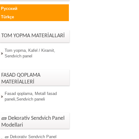
Русский
Türkçe
TOM YOPMA MATERİALLARİ
Tom yopma, Kafel / Kiramit,
Sendvich panel
FASAD QOPLAMA
MATERİALLERİ
Fasad qoplama, Metall fasad
paneli,Sendvich paneli
🧱 Dekorativ Sendvich Panel
Modellari
🧱 Dekorativ Sendvich Panel