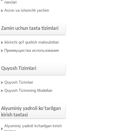
narxlari
Arzon va ishonchli yechim
Zamin uchun taxta tizimlari
ikkinchi qo'l qurilish mahsulotlari
Преимущества использования
Quyosh Tizimlari
Quyosh Tizimlari
Quyosh Tizimining Modellari
Alyuminiy yadroli ko'tarilgan
kirish taxtasi
Alyuminiy yadroli ko'tarilgan kirish