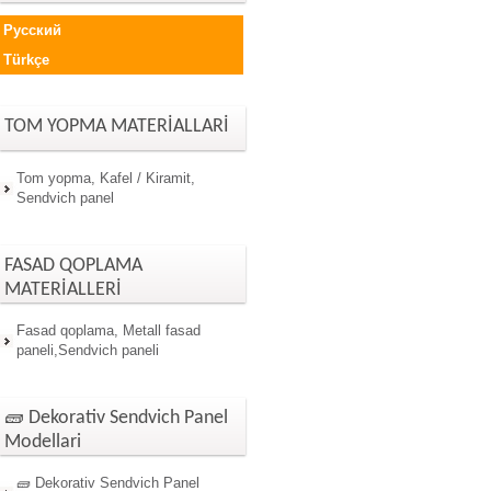
Русский
Türkçe
TOM YOPMA MATERİALLARİ
Tom yopma, Kafel / Kiramit,
Sendvich panel
FASAD QOPLAMA
MATERİALLERİ
Fasad qoplama, Metall fasad
paneli,Sendvich paneli
🧱 Dekorativ Sendvich Panel
Modellari
🧱 Dekorativ Sendvich Panel