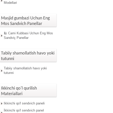
Modellari
Masjid gumbazi Uchun Eng
Mos Sandvich Panellar
🕌 Cami Kubbasi Uchun Eng Mos
Sandviç Panellar
Tabiiy shamollatish havo yoki
tutunni
Tabiiy shamollatish havo yoki
tutunni
Ikkinchi qo'l qurilish
Materiallari
Ikkinchi qo'l sendvich paneli
İkkinchi qo'l sendvich panel