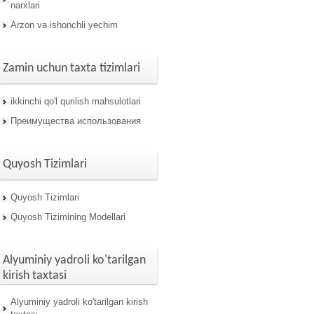
narxlari
Arzon va ishonchli yechim
Zamin uchun taxta tizimlari
ikkinchi qo'l qurilish mahsulotlari
Преимущества использования
Quyosh Tizimlari
Quyosh Tizimlari
Quyosh Tizimining Modellari
Alyuminiy yadroli ko'tarilgan
kirish taxtasi
Alyuminiy yadroli ko'tarilgan kirish