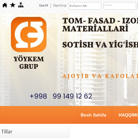
Üye Ol
Üye Girişi
Bosh Sahifa
HAQQIM
Tillar