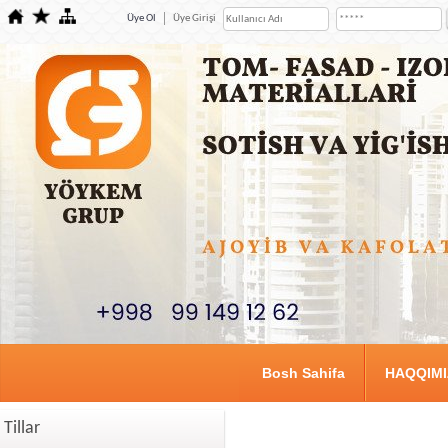
Üye Ol
Üye Girişi
Bosh Sahifa
HAQQIM
Tillar