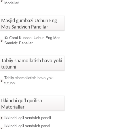
Modellari
Masjid gumbazi Uchun Eng
Mos Sandvich Panellar
🕌 Cami Kubbasi Uchun Eng Mos
Sandviç Panellar
Tabiiy shamollatish havo yoki
tutunni
Tabiiy shamollatish havo yoki
tutunni
Ikkinchi qo'l qurilish
Materiallari
Ikkinchi qo'l sendvich paneli
İkkinchi qo'l sendvich panel