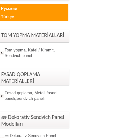
Русский
Türkçe
TOM YOPMA MATERİALLARİ
Tom yopma, Kafel / Kiramit,
Sendvich panel
FASAD QOPLAMA
MATERİALLERİ
Fasad qoplama, Metall fasad
paneli,Sendvich paneli
🧱 Dekorativ Sendvich Panel
Modellari
🧱 Dekorativ Sendvich Panel