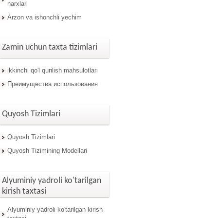
narxlari
Arzon va ishonchli yechim
Zamin uchun taxta tizimlari
ikkinchi qo'l qurilish mahsulotlari
Преимущества использования
Quyosh Tizimlari
Quyosh Tizimlari
Quyosh Tizimining Modellari
Alyuminiy yadroli ko'tarilgan
kirish taxtasi
Alyuminiy yadroli ko'tarilgan kirish