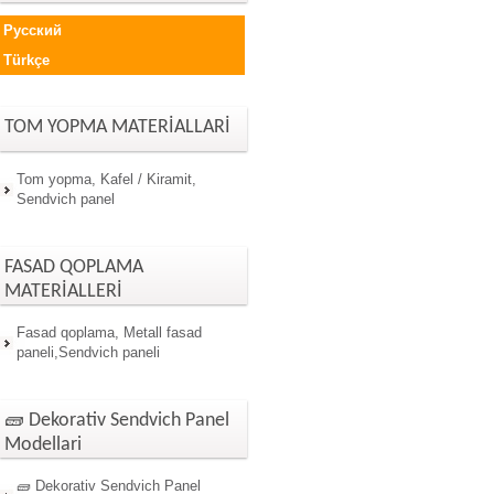
Русский
Türkçe
TOM YOPMA MATERİALLARİ
Tom yopma, Kafel / Kiramit,
Sendvich panel
FASAD QOPLAMA
MATERİALLERİ
Fasad qoplama, Metall fasad
paneli,Sendvich paneli
🧱 Dekorativ Sendvich Panel
Modellari
🧱 Dekorativ Sendvich Panel