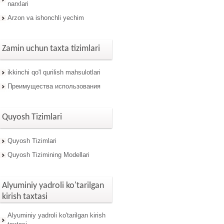
narxlari
Arzon va ishonchli yechim
Zamin uchun taxta tizimlari
ikkinchi qo'l qurilish mahsulotlari
Преимущества использования
Quyosh Tizimlari
Quyosh Tizimlari
Quyosh Tizimining Modellari
Alyuminiy yadroli ko'tarilgan
kirish taxtasi
Alyuminiy yadroli ko'tarilgan kirish