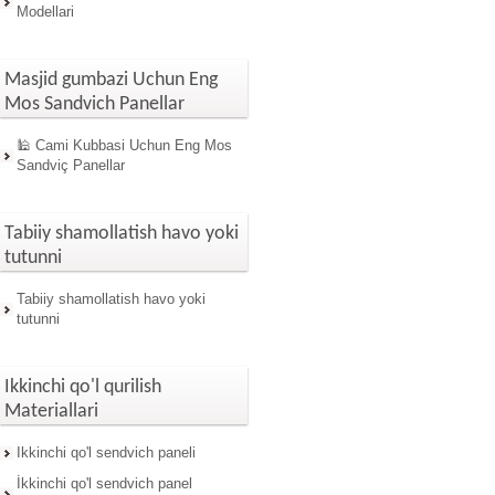
Modellari
Masjid gumbazi Uchun Eng
Mos Sandvich Panellar
🕌 Cami Kubbasi Uchun Eng Mos
Sandviç Panellar
Tabiiy shamollatish havo yoki
tutunni
Tabiiy shamollatish havo yoki
tutunni
Ikkinchi qo'l qurilish
Materiallari
Ikkinchi qo'l sendvich paneli
İkkinchi qo'l sendvich panel