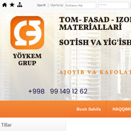
Üye Ol
Üye Girişi
Bosh Sahifa
HAQQIM
Tillar