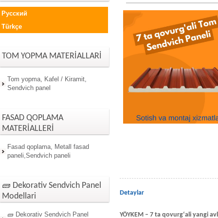
Русский
Türkçe
TOM YOPMA MATERİALLARİ
Tom yopma, Kafel / Kiramit,
Sendvich panel
FASAD QOPLAMA
MATERİALLERİ
Fasad qoplama, Metall fasad
paneli,Sendvich paneli
🧱 Dekorativ Sendvich Panel
Detaylar
Modellari
🧱 Dekorativ Sendvich Panel
YÖYKEM – 7 ta qovurg‘ali yangi av