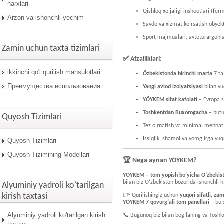
narxlari
Qishloq xo‘jaligi inshootlari (fer
Arzon va ishonchli yechim
Savdo va xizmat ko‘rsatish obyekt
Sport majmualari, avtoturargohl
Zamin uchun taxta tizimlari
✅
Afzalliklari:
ikkinchi qo'l qurilish mahsulotlari
Özbekistonda birinchi marta
7 ta
Преимущества использования
Yangi avlod izolyatsiyasi
bilan yu
YÖYKEM sifat kafolati
– Evropa s
Toshkentdan Buxorogacha
– butu
Quyosh Tizimlari
Tez o‘rnatish va minimal mehnat 
Issiqlik, shamol va yomg‘irga yuq
Quyosh Tizimlari
Quyosh Tizimining Modellari
🏆
Nega aynan YÖYKEM?
YÖYKEM – tom yopish bo‘yicha O‘zbekist
bilan biz O‘zbekiston bozorida ishonchli 
Alyuminiy yadroli ko'tarilgan
kirish taxtasi
👉 Qurilishingiz uchun
yuqori sifatli, za
YÖYKEM 7 qovurg‘ali tom panellari
– bu 
Alyuminiy yadroli ko'tarilgan kirish
📞 Bugunoq biz bilan bog‘laning va Toshke