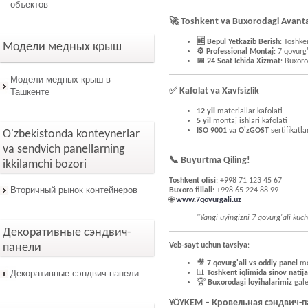
объектов
🚀 Toshkent va Buxorodagi Avanta
🆓 Bepul Yetkazib Berish
: Toshke
Модели медных крыш
⚙️ Professional Montaj
: 7 qovurg
📅 24 Soat Ichida Xizmat
: Buxor
Модели медных крыш в
✅ Kafolat va Xavfsizlik
Ташкенте
12 yil
materiallar kafolati
5 yil
montaj ishlari kafolati
ISO 9001
va
O'zGOST
sertifikatla
O'zbekistonda konteynerlar
va sendvich panellarning
📞 Buyurtma Qiling!
ikkilamchi bozori
Toshkent ofisi
: +998 71 123 45 67
Вторичный рынок контейнеров
Buxoro filiali
: +998 65 224 88 99
🌐
www.7qovurgali.uz
"Yangi uyingizni 7 qovurg'ali kuc
Декоративные сэндвич-
Veb-sayt uchun tavsiya
:
панели
🎥
7 qovurg'ali vs oddiy panel
mon
Декоративные сэндвич-панели
📊
Toshkent iqlimida sinov natija
🏆
Buxorodagi loyihalarimiz
gale
YÖYKEM – Кровельная сэндвич-п