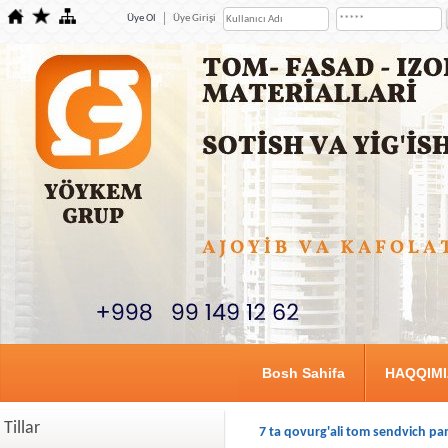
Üye Ol
Üye Girişi
Bosh Sahifa
HAQQIM
Tillar
7 ta qovurg'ali tom sendvich pan