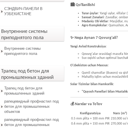
🏙️ Qo'llanilishi
СЭНДВИЧ-ПАНЕЛИ В
УЗБЕКИСТАНЕ
Turar-joylar
: Yangi uylar, villala
Sanoat Zonalari
: Zavodlar, ombor
Madaniy Ob'ektlar
: Masjidlar, 
Agro Komplekslar
: Qumushon, An
Внутренние системы
приподнятого пола
✨ Nega Aynan 7 Qovurg'ali?
Yangi Avlod Konstruksiya
:
Внутренние системы
приподнятого пола
Qovurg'alar orasidagi masofa him
Suv oqishi uchun optimal burchak
O'zbekiston uchun Maxsus
:
Трапец под бетон для
Qumli shamollar (Buxoro) va qish
промышленных зданий
Mahalliy iqlim uchun moslashtiri
Solar Tizimlar bilan Hamkorlik
:
Трапец под бетон для
"Quyosh Panellari bilan Mustah
промышленных зданий
рапецевидный профнастил под
💰 Narxlar va To'lov
бетон для промышленных
объектов
Konfiguratsiya
Narx (m²)
0.5 mm plita + 100 mm PIR
210,000 so
рапецевидный профнастил под
0.6 mm plita + 150 mm PIR
270,000 so
бетон для промышленных