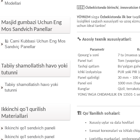
Modellari
🇺🇿
Özbekistonda birinchi, innovatsion
YÖYKEM
sizga
Özbekistonda ilk bor
taqd
issiqlikni saqlash xususiyati va uzoq xizm
Masjid gumbazi Uchun Eng
uchun ideal tanlov!
Mos Sandvich Panellar
🔧
Asosiy texnik xususiyatlari:
🕌 Cami Kubbasi Uchun Eng Mos
Sandviç Panellar
Parametr
K
Qovurg‘a soni
7 ta (maxsus yu
Panel turi
Tom (yuqoriga
Tabiiy shamollatish havo yoki
Tashqi qatlam
Bo‘yalgan galv
tutunni
Ichki izolyatsiya
PUR yoki PIR (
Panel qalinligi
30 mm – 100
Panel eni
1000 mm (foyd
Tabiiy shamollatish havo yoki
Ranglar
Qizil, terrako
tutunni
YONG‘INGA CHIDAMLILIK
EN 13501-1 ser
Ikkinchi qo'l qurilish
🏗
Qo‘llanilish sohalari:
Materiallari
Xususiy uylar va dala hovlilari
Ikkinchi qo'l sendvich paneli
Sanoat korxonalari va ishlab chiqa
İkkinchi qo'l sendvich panel
Logistika markazlari, omborxonal