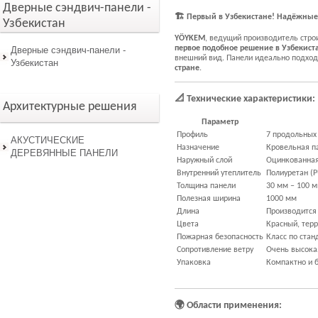
Дверные сэндвич-панели -
🏗
Первый в Узбекистане! Надёжные
Узбекистан
YÖYKEM
, ведущий производитель стр
первое подобное решение в Узбекист
Дверные сэндвич-панели -
внешний вид. Панели идеально подход
Узбекистан
стране
.
📐
Технические характеристики:
Архитектурные решения
Параметр
Профиль
7 продольных 
АКУСТИЧЕСКИЕ
Назначение
Кровельная п
ДЕРЕВЯННЫЕ ПАНЕЛИ
Наружный слой
Оцинкованная
Внутренний утеплитель
Полиуретан (P
Толщина панели
30 мм – 100 
Полезная ширина
1000 мм
Длина
Производится
Цвета
Красный, терр
Пожарная безопасность
Класс по стан
Сопротивление ветру
Очень высока
Упаковка
Компактно и 
🌍
Области применения: