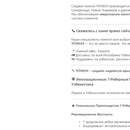
Сэндвич-панели YÖYKEM производятся
Самарканде, Навои, Андижане и других
Мы обеспечиваем
оперативную логис
частных клиентов.
📞
Свяжитесь с нами прямо сейч
Наши специалисты помогут вам выбрат
YÖYKEM
— это не просто панель. Это
н
📍 Главный офис: Ташкент
🚛 Доставка: по всей Республике Узбек
📲 Поддержка: на узбекском, русском 
🔨
YÖYKEM – создаём надёжную крыш
🌟 Инновационные 7-Реберные 
Узбекистана
Первая в Узбекистане технология нов
🔥 Уникальные Преимущества 7 Ребе
Революционная Жесткость
7 продольных ребер увеличив
Выдерживает экстремальные нагр