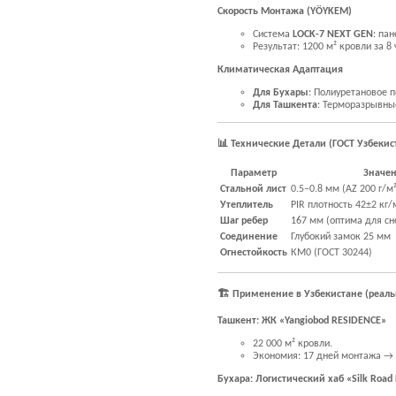
Скорость Монтажа (YÖYKEM)
Система
LOCK-7 NEXT GEN
: па
Результат: 1200 м² кровли за 8 
Климатическая Адаптация
Для Бухары
: Полиуретановое п
Для Ташкента
: Терморазрывны
📊 Технические Детали (ГОСТ Узбекис
Параметр
Значе
Стальной лист
0.5–0.8 мм (AZ 200 г/м
Утеплитель
PIR плотность 42±2 кг/
Шаг ребер
167 мм (оптима для сн
Соединение
Глубокий замок 25 мм
Огнестойкость
КМ0 (ГОСТ 30244)
🏗️ Применение в Узбекистане (реал
Ташкент: ЖК «Yangiobod RESIDENCE»
22 000 м² кровли.
Экономия: 17 дней монтажа → 
Бухара: Логистический хаб «Silk Road