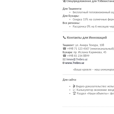
🚀 Спецпредложение для Узбекистана 
Для Ташкента
:
Бесплатный тепловизионный ау
Для Бухары
:
Скидка 15% на солнечные фермы
Все регионы
:
Рассрочка 0% на 6 месяцев чер
📞 Контакты для Инноваций
Ташкент
: ул. Амира Темура, 108
☎ +998 71 123 4567 (многоканальный)
Бухара
: пр. Ислама Каримова, 45
☎ +998 65 234 8899
📧
innov@7rebro.uz
🌐
www.7rebro.uz
«Ваша кровля – наш инжинирин
Для сайта
:
🎬 Видео-доказательство: испы
📈 Калькулятор экономии: ввод
🏆 Раздел «Наши объекты»: фот