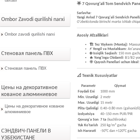
taxtasi
🌟 7 Qovurg'ali Tom Sendvich Pan
Sarlavha:
Yangi Avlod 7 Qovurg'ali Sendvich Pane
Ombor Zavodi qurilishi narxi
O'zbekistonda birinchi marta ishlab chiq
Ombor zavodi qurilishi narxi
Asosiy Afzalliklari
🏗️ Tez Yöykem (Montaj)
: Maxsus
⚡️ Yengil va Mustahkam
: An'ana
Стеновая панель ПВХ
❄️ Issiqlik Saqlash
: 150 mm gacha 
🔥 Yong'inga Chidamli
: B1/B2 yong
🌞 Quyosh Panellari uchun Ideal
:
Стеновая панель ПВХ
📐 Texnik Xususiyatlar
Parametr
Qiymat
Цены на декоративное
Foydali Eni
1000 mm
кованое алюминиевое
Min. Uzunligi
2 metr
Max. Uzunligi
15 metr
Цены на декоративное кованое
Plita Qalinligi
0.40–0.80 mm (galvanizli
алюминиевое
Izolyatsiya
40–150 mm PUR/PIR
Qovurg'a Son
7 ta
(kuchlirovka)
Yuk Ko'tarish
250 kg/m² gacha
СЭНДВИЧ-ПАНЕЛИ В
Ish Harorati
-50°C dan +120°C gacha
УЗБЕКИСТАНЕ