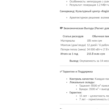
Особенность: интеграция с сол
Результат: генерация 1.2 МВт·ч
Самарканд: Культурный центр «Regis
Архитектурное решение: волни
💸 Экономическая Выгода (Расчет для
Статья расходов
Обычная па
Материалы
185 млн сум
Монтаж (дни/люди)
12 дней / 6 рабоч
Потери тепла (зима)
34 000 кВт·ч (7.8
Итого за 1 год
215.8 млн сум
Вывод:
Окупаемость за 14 меся
✅ Гарантии и Поддержка
Контроль качества
: Каждая па
Локальные склады
:
Ташкент: 8500 м² панел
Бухара: 3500 м² + выез
Гарантии
:
15 лет – целостность п
7 лет – герметичность 