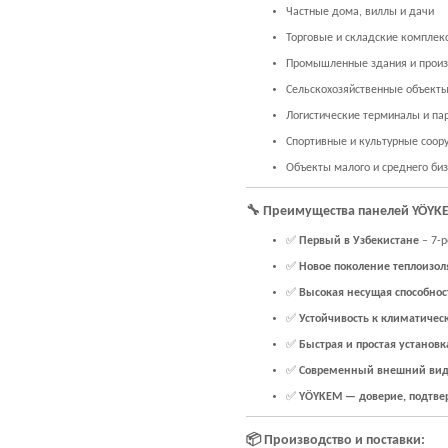
Частные дома, виллы и дачи
Торговые и складские комплек
Промышленные здания и произ
Сельскохозяйственные объекты
Логистические терминалы и па
Спортивные и культурные соор
Объекты малого и среднего би
🔧
Преимущества панелей YÖYK
✅
Первый в Узбекистане
– 7-р
✅
Новое поколение теплоизо
✅
Высокая несущая способнос
✅
Устойчивость к климатичес
✅
Быстрая и простая установк
✅
Современный внешний ви
✅
YÖYKEM — доверие, подтве
📦
Производство и поставки: