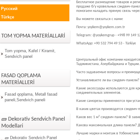
Бесплатное размещение товаров и реги
продаже б/у кровельных сэндвич-панел
Русский
помогаем наладить прямую связь через
Türkçe
Вы можете связаться с нами:
Почта: yoykem@yoykem.com.tr
TOM YOPMA MATERİALLARİ
Telegram: @yoykemgrup - +998 99 149 12
WhatsApp: +90 532 794 49 53 - Türkiye
Tom yopma, Kafel / Kiramit,
Sendvich panel
Центральный офис компании находится в
Таджикистана, Азербайджана и Турции.
Часто задаваемые вопросы и преимуще
FASAD QOPLAMA
Устанавливаете ли вы сэндвич-панели?
MATERİALLERİ
Какие аксессуары используются для кр
соединительных элементов.
Fasad qoplama, Metall fasad
paneli,Sendvich paneli
Какие саморезы применяются при уста
В каких цветах производятся сэндвич-
Каков вес 1 м² сэндвич-панели? В зави
🧱 Dekorativ Sendvich Panel
Modellari
Какова максимальная длина панели? Д
Лучшие марки и монтаж в Узбекистане
🧱 Dekorativ Sendvich Panel