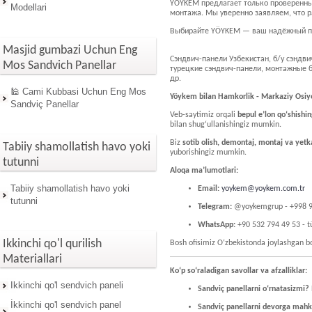
YÖYKEM предлагает только проверенные
Modellari
монтажа. Мы уверенно заявляем, что р
Выбирайте YÖYKEM — ваш надёжный пар
Masjid gumbazi Uchun Eng
Сэндвич-панели Узбекистан, б/у сэндви
Mos Sandvich Panellar
турецкие сэндвич-панели, монтажные б
др.
🕌 Cami Kubbasi Uchun Eng Mos
Yöykem bilan Hamkorlik - Markaziy Osiyo
Sandviç Panellar
Veb-saytimiz orqali
bepul e’lon qo‘shishin
bilan shug‘ullanishingiz mumkin.
Biz
sotib olish, demontaj, montaj va yetk
Tabiiy shamollatish havo yoki
yuborishingiz mumkin.
tutunni
Aloqa ma’lumotlari:
Tabiiy shamollatish havo yoki
Email:
yoykem@yoykem.com.tr
tutunni
Telegram:
@yoykemgrup - +998 9
WhatsApp:
+90 532 794 49 53 - t
Ikkinchi qo'l qurilish
Bosh ofisimiz O‘zbekistonda joylashgan bo
Materiallari
Ko‘p so‘raladigan savollar va afzalliklar:
Ikkinchi qo'l sendvich paneli
Sandviç panellarni o‘rnatasizmi?
İkkinchi qo'l sendvich panel
Sandviç panellarni devorga mahk