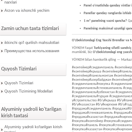
narxlari
Panel o‘rnatishda qanday vintlar i
Arzon va ishonchli yechim
Panellar qanday ranglarda ishlab 
1 m² panelning vazni qancha?
Qal
Zamin uchun taxta tizimlari
Panelning maksimal uzunligi qan
O‘zbekistondagi Eng Yaxshi Brendlar va 
ikkinchi qo'l qurilish mahsulotlari
YÖYKEM faqat
Turkiyaning sifatli sandviç
Преимущества использования
mumkinki, biz
O‘zbekistondagi eng yaxshi
YÖYKEM bilan hamkorlik qiling — Markaziy
#контейнер#сэндвичпанель #контейнер#б/у #контейнер#продажа #контейнер#покупка #контейнер#монтаж #контейнер#строительство #контейнер#крыша #контейнер#панель #контейнер#стеноваяпанель #контейнер#холоднаякомната #контейнер#чистаякомната #контейнер#панельмонтаж #контейнер#узбекистан #контейнер#казахстан #контейнер#киргизия #контейнер#таджикистан #контейнер#азербайджан #контейнер#турция #контейнер#профпанель #сэндвичпанель#контейнер #сэндвичпанель#б/у #сэндвичпанель#продажа #сэндвичпанель#покупка #сэндвичпанель#монтаж #сэндвичпанель#строительство #сэндвичпанель#крыша #сэндвичпанель#панель #сэндвичпанель#стеноваяпанель #сэндвичпанель#холоднаякомната #сэндвичпанель#чистаякомната #сэндвичпанель#панельмонтаж #сэндвичпанель#узбекистан #сэндвичпанель#казахстан #сэндвичпанель#киргизия #сэндвичпанель#таджикистан #сэндвичпанель#азербайджан #сэндвичпанель#турция #сэндвичпанель#профпанель #б/у#контейнер #б/у#сэндвичпанель #б/у#продажа #б/у#покупка #б/у#монтаж #б/у#строительство #б/у#крыша #б/у#панель #б/у#стеноваяпанель #б/у#холоднаякомната #б/у#чистаякомната #б/у#панельмонтаж #б/у#узбекистан #б/у#казахстан #б/у#киргизия #б/у#таджикистан #б/у#азербайджан #б/у#турция #б/у#профпанель #продажа#контейнер #продажа#сэндвичпанель #продажа#б/у #продажа#покупка #продажа#монтаж #продажа#строительство #продажа#крыша #продажа#панель #продажа#стеноваяпанель #продажа#холоднаякомната #продажа#чистаякомната #продажа#панельмонтаж #продажа#узбекистан #продажа#казахстан #продажа#киргизия #продажа#таджикистан #продажа#азербайджан #продажа#турция #продажа#профпанель #покупка#контейнер #покупка#сэндвичпанель #покупка#б/у #покупка#продажа #покупка#монтаж #покупка#строительство #покупка#крыша #покупка#панель #покупка#стеноваяпанель #покупка#холоднаякомната #покупка#чистаякомната #покупка#панельмонтаж #покупка#узбекистан #покупка#казахстан #покупка#киргизия #покупка#таджикистан #покупка#азербайджан #покупка#турция #покупка#профпанель #монтаж#контейнер #монтаж#сэндвичпанель #монтаж#б/у #монтаж#продажа #монтаж#покупка #монтаж#строительство #монтаж#крыша #монтаж#панель #монтаж#стеноваяпанель #монтаж#холоднаякомната #монтаж#чистаякомната #монтаж#панельмонтаж #монтаж#узбекистан #монтаж#казахстан #монтаж#киргизия #монтаж#таджикистан #монтаж#азербайджан #монтаж#турция #монтаж#профпанель #строительство#контейнер #строительство#сэндвичпанель #строительство#б/у #строительство#продажа #строительство#покупка #строительство#монтаж #строительство#крыша #строительство#панель #строительство#стеноваяпанель #строительство#холоднаякомната #строительство#чистаякомната #строительство#панельмонтаж #строительство#узбекистан #строительство#казахстан #строительство#киргизия #строительство#таджикистан #строительство#азербайджан #строительство#турция #строительство#профпанель #крыша#контейнер #крыша#сэндвичпанель #крыша#б/у #крыша#продажа #крыша#покупка #крыша#монтаж #крыша#строительство #крыша#панель #крыша#стеноваяпанель #крыша#холоднаякомната
Quyosh Tizimlari
Quyosh Tizimlari
Quyosh Tizimining Modellari
Alyuminiy yadroli ko'tarilgan
kirish taxtasi
Alyuminiy yadroli ko'tarilgan kirish